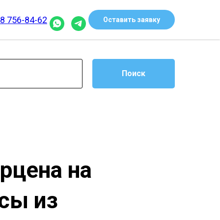
8 756-84-62
Оставить заявку
Поиск
рцена на
сы из