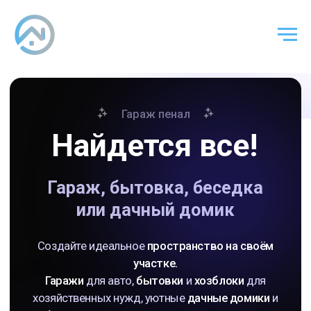
Гараж пенал
Найдется все!
Гараж, бытовка, беседка
или дачный домик
Создайте идеальное
пространство на своём
участке.
Гаражи
для авто,
бытовки
и
хозблоки
для
хозяйственных нужд, уютные
дачные домики
и
беседки
для отдыха, а также
мангалы для
приятных вечеров на природе.
Оставить заявку