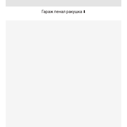
Гараж пенал ракушка
⬇️