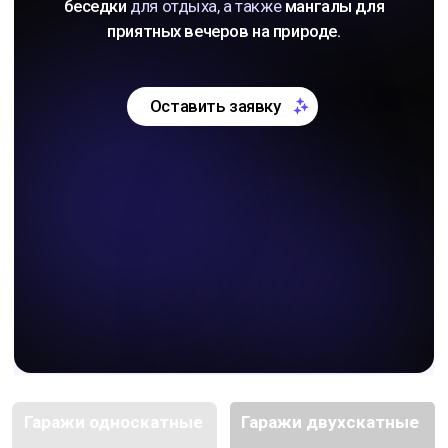
Гаражи односкатные
Гаражи двухскатные
Бесплатная доставка
Скидки - 20% до конца июля
Хозблоки
Бытовки
оцинкованные