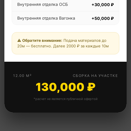
Внутренняя отделка ОСБ
+30,000 ₽
Внутренняя отделка Вагонка
+50,000 ₽
Дополнительная перегородка
+5,000 ₽
⚠️
Обратите внимание:
Подача материалов до
Дополнительная перегородка
20м — бесплатно. Далее 2000 ₽ за каждые 10м
+10,000 ₽
утепленная
Металлическая дверь
+15,000 ₽
12.00 М²
СБОРКА НА УЧАСТКЕ
Окна ПВХ 1х1м
+12,000 ₽
130,000 ₽
Свая винтовая
+4,500 ₽
*расчет не является публичной офертой