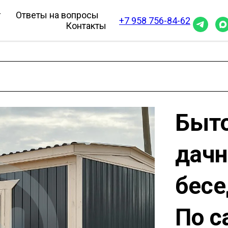
г
Ответы на вопросы
+7 958 756-84-62
Контакты
Быто
дачн
бесе
По с