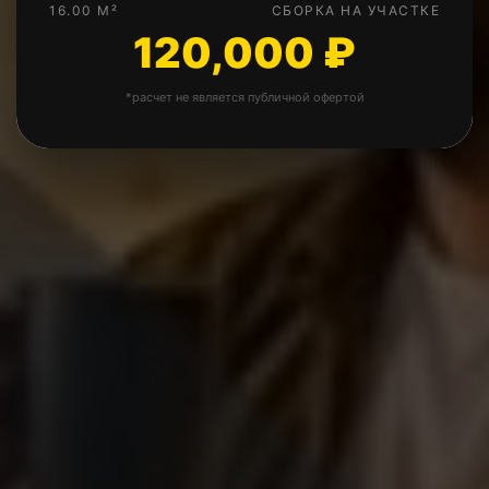
16.00 М²
СБОРКА НА УЧАСТКЕ
120,000 ₽
Свая винтовая
+4,050 ₽
Металлическая дверь
*расчет не является публичной офертой
+13,500 ₽
Окна ПВХ 1х1м
+10,800 ₽
Ступенька
+1,800 ₽
Оцинкованная бытовка
+4,500 ₽
Цветная оцинковка
+18,000 ₽
Дополнительно туалет внутри
+7,200 ₽
бытовки
Туалет отдельно от бытовки
+19,800 ₽
(1,2х1м)