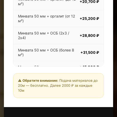
+20,700 ₽
м²)
Минвата 50 мм + оргалит (от 12
+25,200 ₽
м²)
Минвата 50 мм + ОСБ (2х3 /
+28,800 ₽
2х4)
Минвата 50 мм + ОСБ (более 8
+31,500 ₽
м²)
Минвата 50 мм + вагонка
+45,000 ₽
Минвата 100 мм (доплата)
+4,500 ₽
⚠️
Обратите внимание:
Подача материалов до
20м — бесплатно. Далее 2000 ₽ за каждые
10м
Минвата 150 мм (доплата)
+9,000 ₽
Двухскатная крыша
+13,500 ₽
Дополнительная перегородка
+9,000 ₽