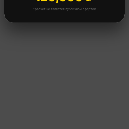
Металлическая дверь
*расчет не является публичной офертой
+13,500 ₽
Окна ПВХ 1х1м
+10,800 ₽
Ступенька
+1,800 ₽
Оцинкованная бытовка
+4,500 ₽
Цветная оцинковка
+18,000 ₽
Дополнительно туалет внутри
+7,200 ₽
бытовки
Туалет отдельно от бытовки
+19,800 ₽
(1,2х1м)