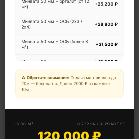
Минвата 50 мм + оргалит (от 12
+25,200 ₽
м²)
Минвата 50 мм + ОСБ (2х3 /
+28,800 ₽
2х4)
Минвата 50 мм + ОСБ (более 8
+31,500 ₽
м²)
Минвата 50 мм + вагонка
+45,000 ₽
Минвата 100 мм (доплата)
+4,500 ₽
⚠️
Обратите внимание:
Подача материалов до
20м — бесплатно. Далее 2000 ₽ за каждые
10м
Минвата 150 мм (доплата)
+9,000 ₽
Двухскатная крыша
+13,500 ₽
Дополнительная перегородка
+9,000 ₽
16.00 М²
СБОРКА НА УЧАСТКЕ
120,000 ₽
Свая винтовая
+4,050 ₽