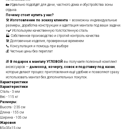
🏡 Идеально подойдёт для дачи, частного дома и обустройства зоны
отдыха.
Почему стоит купить у нас?
🛠
Изготовление по эскизу клиента
— возможны индивидуальные
размеры, доработка конструкции и адаптация мангала под ваши задачи.
⭐✔️ Используем качественную толстостенную сталь
🏭 Собственное производство и строгий контроль качества
🛠️ Долговечные изделия, проверенные временем
📞 Консультация и помощь при выборе
💰 Честные цены без переплат
🎁
В подарок к мангалу УГЛОВОЙ
вы получаете полезный комплект
аксессуаров —
дымоход
,
кочергу, совок и подставку под казан
,
которые делают процесс приготовления ещё удобнее и позволяют сразу
использовать мангал без дополнительных покупок.
Характеристики
Характеристики
Сталь - 3 мм
Вес - 115 кг
Размеры:
Высота - 235 см
Длина - 155 см
Ширина - 105 см
Жаровня
85х35х15 см