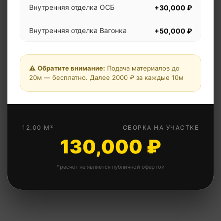
Внутренняя отделка ОСБ
+30,000 ₽
Внутренняя отделка Вагонка
+50,000 ₽
Дополнительная перегородка
+5,000 ₽
⚠️
Обратите внимание:
Подача материалов до
Дополнительная перегородка
20м — бесплатно. Далее 2000 ₽ за каждые 10м
+10,000 ₽
утепленная
Металлическая дверь
+15,000 ₽
12.00 М²
СБОРКА НА УЧАСТКЕ
Окна ПВХ 1х1м
+12,000 ₽
130,000 ₽
Свая винтовая
+4,500 ₽
*расчет не является публичной офертой