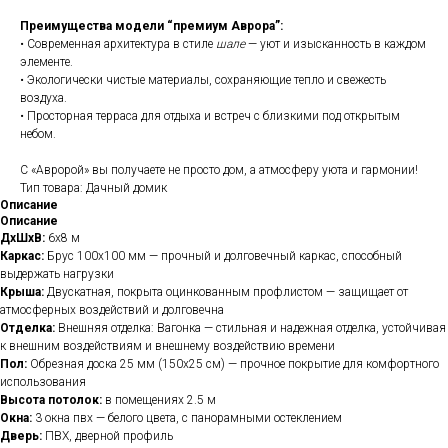
Преимущества модели “премиум Аврора”:
• Современная архитектура в стиле
шале
— уют и изысканность в каждом
элементе.
• Экологически чистые материалы, сохраняющие тепло и свежесть
воздуха.
• Просторная терраса для отдыха и встреч с близкими под открытым
небом.
С «Авророй» вы получаете не просто дом, а атмосферу уюта и гармонии!
Тип товара: Дачный домик
Описание
Описание
ДхШхВ:
6x8 м
Каркас:
Брус 100x100 мм — прочный и долговечный каркас, способный
выдержать нагрузки
Крыша:
Двускатная, покрыта оцинкованным профлистом — защищает от
атмосферных воздействий и долговечна
Отделка:
Внешняя отделка: Вагонка — стильная и надежная отделка, устойчивая
к внешним воздействиям и внешнему воздействию времени
Пол:
Обрезная доска 25 мм (150x25 см) — прочное покрытие для комфортного
использования
Высота потолок:
в помещениях 2.5 м
Окна:
3 окна пвх — белого цвета, с панорамными остеклением
Дверь:
ПВХ, дверной профиль