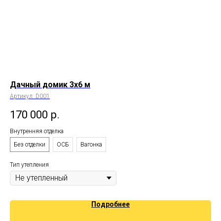
Дачный домик 3х6 м
Да
Артикул:
D001
Арт
170 000
р.
4
Внутренняя отделка
Вну
Без отделки
ОСБ
Вагонка
Бе
Тип утепления
Тип
Подробнее