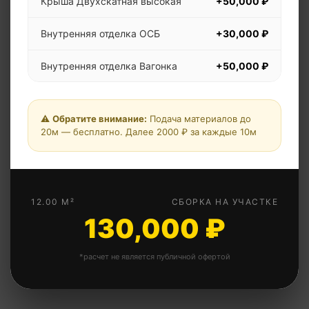
Крыша Двухскатная высокая
+50,000 ₽
Внутренняя отделка ОСБ
+30,000 ₽
Внутренняя отделка Вагонка
+50,000 ₽
Дополнительная перегородка
+5,000 ₽
⚠️
Обратите внимание:
Подача материалов до
Дополнительная перегородка
20м — бесплатно. Далее 2000 ₽ за каждые 10м
+10,000 ₽
утепленная
Металлическая дверь
+15,000 ₽
12.00 М²
СБОРКА НА УЧАСТКЕ
Окна ПВХ 1х1м
+12,000 ₽
130,000 ₽
Свая винтовая
+4,500 ₽
*расчет не является публичной офертой