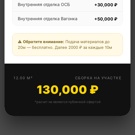
Внутренняя отделка ОСБ
+30,000 ₽
Внутренняя отделка Вагонка
+50,000 ₽
Дополнительная перегородка
+5,000 ₽
⚠️
Обратите внимание:
Подача материалов до
Дополнительная перегородка
20м — бесплатно. Далее 2000 ₽ за каждые 10м
+10,000 ₽
утепленная
Металлическая дверь
+15,000 ₽
12.00 М²
СБОРКА НА УЧАСТКЕ
Окна ПВХ 1х1м
+12,000 ₽
130,000 ₽
Свая винтовая
+4,500 ₽
*расчет не является публичной офертой