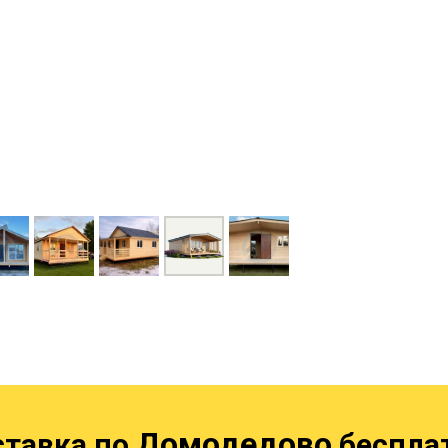
Домодедово
тавка по
беспла