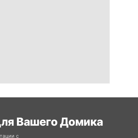
для Вашего Домика
тации с