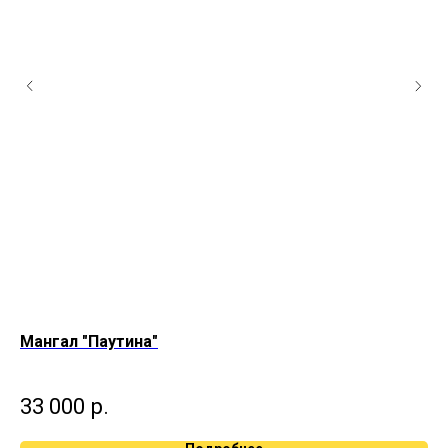
Мангал "Паутина"
Ма
Без
33 000
р.
2