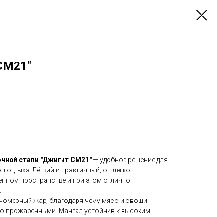
СМ21"
очной стали "Джигит СМ21"
— удобное решение для
н отдыха. Лёгкий и практичный, он легко
енном пространстве и при этом отлично
.
номерный жар, благодаря чему мясо и овощи
о прожаренными. Мангал устойчив к высоким