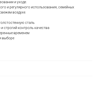
зовании и уходе.
кого и регулярного использования, семейных
свежем воздухе.
⭐
толстостенную сталь
 и строгий контроль качества
веренные временем
и выборе