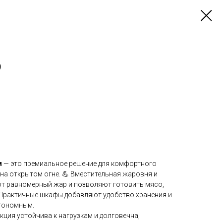
9
м
— это премиальное решение для комфортного
на открытом огне. 💪 Вместительная жаровня и
т равномерный жар и позволяют готовить мясо,
. Практичные шкафы добавляют удобство хранения и
тономным.
кция устойчива к нагрузкам и долговечна,