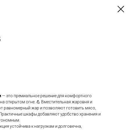
5
м
— это премиальное решение для комфортного
на открытом огне. 💪 Вместительная жаровня и
т равномерный жар и позволяют готовить мясо,
. Практичные шкафы добавляют удобство хранения и
тономным.
кция устойчива к нагрузкам и долговечна,