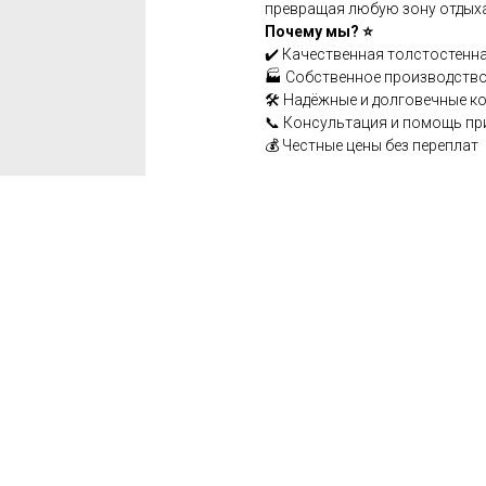
превращая любую зону отдыха 
Почему мы? ⭐
✔️ Качественная толстостенна
🏭 Собственное производство
🛠️ Надёжные и долговечные к
📞 Консультация и помощь пр
💰 Честные цены без переплат