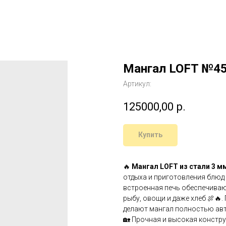
Мангал LOFT №4
Артикул:
125000,00
р.
Купить
🔥
Мангал LOFT из стали 3 м
отдыха и приготовления блюд 
встроенная печь обеспечиваю
рыбу, овощи и даже хлеб 🍖🔥
делают мангал полностью ав
🏡 Прочная и высокая констру