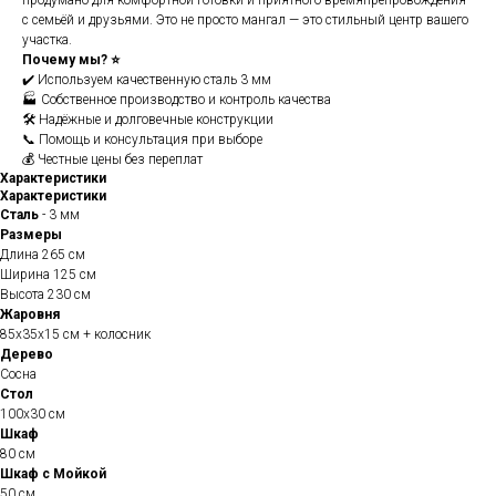
продумано для комфортной готовки и приятного времяпрепровождения
с семьёй и друзьями. Это не просто мангал — это стильный центр вашего
участка.
Почему мы? ⭐
✔️ Используем качественную сталь 3 мм
🏭 Собственное производство и контроль качества
🛠️ Надёжные и долговечные конструкции
📞 Помощь и консультация при выборе
💰 Честные цены без переплат
Характеристики
Характеристики
Сталь
- 3 мм
Размеры
Длина 265 см
Ширина 125 см
Высота 230 см
Жаровня
85х35х15 см + колосник
Дерево
Сосна
Стол
100х30 см
Шкаф
80 см
Шкаф с Мойкой
50 см