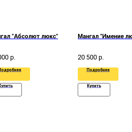
гал "Абсолют люкс"
Мангал "Имение л
000
р.
20 500
р.
Подробнее
Подробнее
Купить
Купить