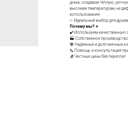
дома, создавая тёплую, уютную
высоким температурам, не деф
использования.
✨ Идеальный выбор для душевн
Почему мы? ⭐
✔️ Используем качественную 
🏭 Собственное производство
🛠️ Надёжные и долговечные к
📞 Помощь и консультация пр
💰 Честные цены без переплат