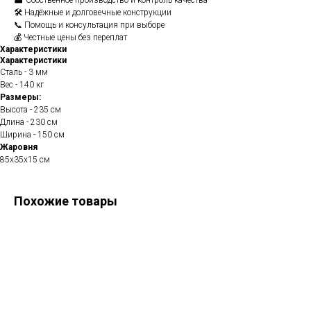
🏭 Собственное производство и контроль качества
🛠️ Надёжные и долговечные конструкции
📞 Помощь и консультация при выборе
💰 Честные цены без переплат
Характеристики
Характеристики
Сталь - 3 мм
Вес - 140 кг
Размеры:
Высота - 235 см
Длина - 230 см
Ширина - 150 см
Жаровня
85х35х15 см
Похожие товары