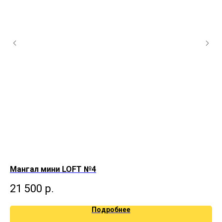
Мангал мини LOFT №4
Ма
21 500
р.
1
Подробнее