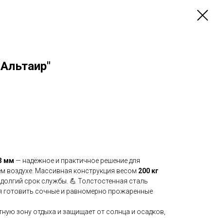
"Альтаир"
3 мм
— надёжное и практичное решение для
м воздухе. Массивная конструкция весом
200 кг
долгий срок службы. 💪 Толстостенная сталь
я готовить сочные и равномерно прожаренные
тную зону отдыха и защищает от солнца и осадков,