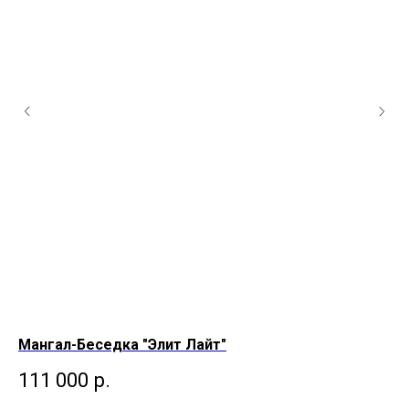
Мангал-Беседка "Элит Лайт"
Ма
111 000
р.
2