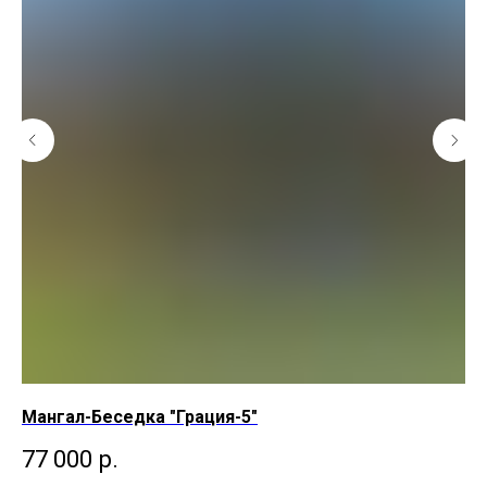
Мангал-Беседка "Грация-5"
Ма
77 000
р.
7