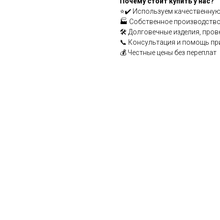
Почему стоит купить у нас?
⭐✔️ Используем качественную
🏭 Собственное производство
🛠️ Долговечные изделия, про
📞 Консультация и помощь пр
💰 Честные цены без переплат