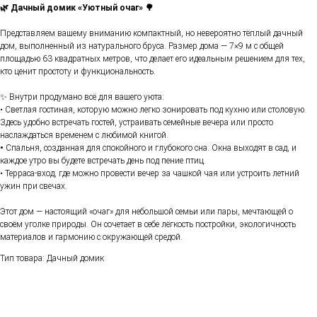
🌿 Дачный домик «Уютный очаг» 🌳
Представляем вашему вниманию компактный, но невероятно тёплый дачный
дом, выполненный из натурального бруса. Размер дома — 7×9 м с общей
площадью 63 квадратных метров, что делает его идеальным решением для тех,
кто ценит простоту и функциональность.
✨ Внутри продумано всё для вашего уюта:
• Светлая гостиная, которую можно легко зонировать под кухню или столовую.
Здесь удобно встречать гостей, устраивать семейные вечера или просто
наслаждаться временем с любимой книгой.
•
Спальня, созданная для спокойного и глубокого сна. Окна выходят в сад, и
каждое утро вы будете встречать день под пение птиц.
• Терраса-вход, где можно провести вечер за чашкой чая или устроить летний
ужин при свечах.
Этот дом — настоящий «очаг» для небольшой семьи или пары, мечтающей о
своём уголке природы. Он сочетает в себе лёгкость постройки, экологичность
материалов и гармонию с окружающей средой.
Тип товара: Дачный домик