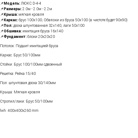
📌
Модель:
ЛЮКС D-4-4
📌
Размеры:
2.0м - 2.0м - 2.2м
📌
Крыша:
мягкая кровля
📌
Каркас:
брус 100х100; Обвязки из бруса 50х100 (в чистоте будет 90х90)
📌
Пол:
доска шпунтованная 32х140, лаги 50х100
📌
Обшивка:
имитация бруса 16х140
📌
Фундамент:
блоки 20х20х20
Потолок: Подшит имитацией бруса
Каркас: Брус 50/100мм
Стойки: Брус 100/100мм сдвоенный
Решетка: Рейка 15/40
Пол: шпунтовая доска 30/140мм
Крыша: Мягкая кровля
Стропил/лаки: Брус 50/100мм
lwh: 400x400x260 mm