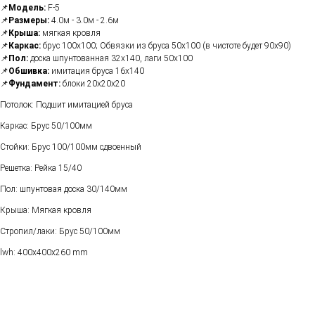
📌
Модель:
F-5
📌
Размеры:
4.0м - 3.0м - 2.6м
📌
Крыша:
мягкая кровля
📌
Каркас:
брус 100х100; Обвязки из бруса 50х100 (в чистоте будет 90х90)
📌
Пол:
доска шпунтованная 32х140, лаги 50х100
📌
Обшивка:
имитация бруса 16х140
📌
Фундамент:
блоки 20х20х20
Потолок: Подшит имитацией бруса
Каркас: Брус 50/100мм
Стойки: Брус 100/100мм сдвоенный
Решетка: Рейка 15/40
Пол: шпунтовая доска 30/140мм
Крыша: Мягкая кровля
Стропил/лаки: Брус 50/100мм
lwh: 400x400x260 mm