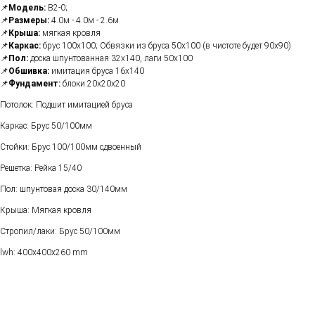
📌
Модель:
B2-0;
📌
Размеры:
4.0м - 4.0м - 2.6м
📌
Крыша:
мягкая кровля
📌
Каркас:
брус 100х100; Обвязки из бруса 50х100 (в чистоте будет 90х90)
📌
Пол:
доска шпунтованная 32х140, лаги 50х100
📌
Обшивка:
имитация бруса 16х140
📌
Фундамент:
блоки 20х20х20
Потолок: Подшит имитацией бруса
Каркас: Брус 50/100мм
Стойки: Брус 100/100мм сдвоенный
Решетка: Рейка 15/40
Пол: шпунтовая доска 30/140мм
Крыша: Мягкая кровля
Стропил/лаки: Брус 50/100мм
lwh: 400x400x260 mm