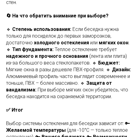
стен.
🔄 На что обратить внимание при выборе?
🔹
Степень использования:
Если беседка нужна
только для посиделок до первых заморозков,
достаточно
холодного остекления
или
мягких окон
.
🔹
Тип фундамента:
Теплое остекление требует
надежного и прочного основания
(лента или плита)
из-за большого веса стеклопакетов. 🔹
Бюджет:
Мягкие окна в разы дешевле ПВХ-профиля. 🔹
Дизайн:
Алюминиевый профиль часто выглядит современнее и
тоньше, ПВХ – более массивно. 🔹
Защита от
вандализма:
При выборе мягких окон убедитесь, что
беседка находится на охраняемой территории.
✅ Итог
Выбор системы остекления для беседки зависит от: 🔑
Желаемой температуры
(для -10°С — только теплое
остекление), 🔑
Вашего бюджета
, 🔑
Возможности