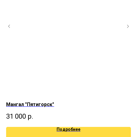
Мангал "Пятигорск"
Ма
31 000
р.
3
Подробнее