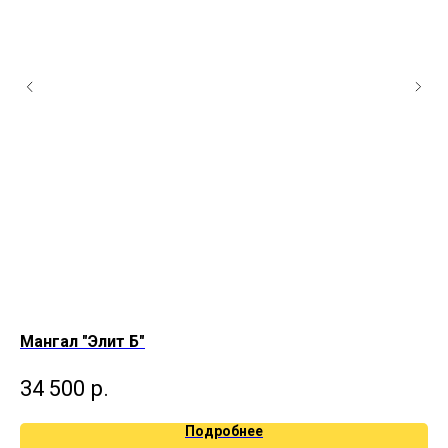
Мангал "Элит Б"
Ма
34 500
р.
3
Подробнее