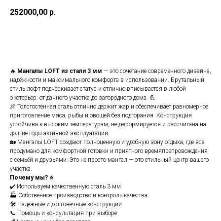
252000,00
р.
Купить
🔥
Мангалы LOFT из стали 3 мм
— это сочетание современного дизайна,
надёжности и максимального комфорта в использовании. Брутальный
стиль лофт подчёркивает статус и отлично вписывается в любой
экстерьер: от дачного участка до загородного дома. 💪
🍖 Толстостенная сталь отлично держит жар и обеспечивает равномерное
приготовление мяса, рыбы и овощей без подгорания. Конструкция
устойчива к высоким температурам, не деформируется и рассчитана на
долгие годы активной эксплуатации.
🏡 Мангалы LOFT создают полноценную и удобную зону отдыха, где всё
продумано для комфортной готовки и приятного времяпрепровождения
с семьёй и друзьями. Это не просто мангал — это стильный центр вашего
участка.
Почему мы? ⭐
✔️ Используем качественную сталь 3 мм
🏭 Собственное производство и контроль качества
🛠️ Надёжные и долговечные конструкции
📞 Помощь и консультация при выборе