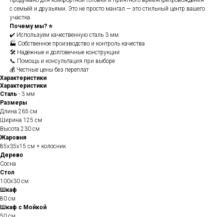
продумано для комфортной готовки и приятного времяпрепровождения
с семьёй и друзьями. Это не просто мангал — это стильный центр вашего
участка.
Почему мы? ⭐
✔️ Используем качественную сталь 3 мм
🏭 Собственное производство и контроль качества
🛠️ Надёжные и долговечные конструкции
📞 Помощь и консультация при выборе
💰 Честные цены без переплат
Характеристики
Характеристики
Сталь
- 3 мм
Размеры
Длина 265 см
Ширина 125 см
Высота 230 см
Жаровня
85х35х15 см + колосник
Дерево
Сосна
Стол
100х30 см
Шкаф
80 см
Шкаф с Мойкой
50 см