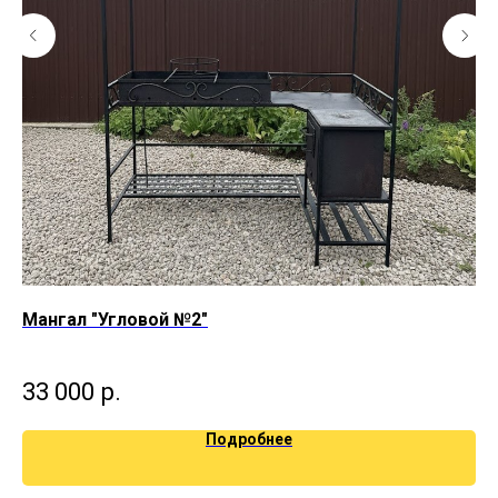
Мангал "Угловой №2"
Ма
33 000
р.
2
Подробнее