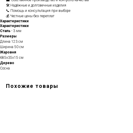
🏭 Собственное производство и контроль качества
🛠️ Надёжные и долговечные изделия
📞 Помощь и консультация при выборе
💰 Честные цены без переплат
Характеристики
Характеристики
Сталь
- 3 мм
Размеры
Длина 123 см
Ширина 50 см
Жаровня
685х35х15 см
Дерево
Сосна
Похожие товары