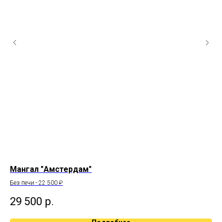
Мангал "Амстердам"
Ма
Без печи - 22 500 ₽
без
29 500
р.
3