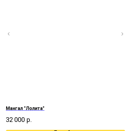
Мангал "Лолита"
Ма
32 000
р.
5