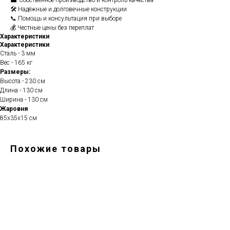
🏭 Собственное производство и контроль качества
🛠️ Надёжные и долговечные конструкции
📞 Помощь и консультация при выборе
💰 Честные цены без переплат
Характеристики
Характеристики
Сталь - 3 мм
Вес - 165 кг
Размеры:
Высота - 230 см
Длина - 130 см
Ширина - 130 см
Жаровня
85х35х15 см
Похожие товары