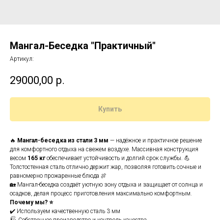
Мангал-Беседка "Практичный"
Артикул:
29000,00
р.
Купить
🔥
Мангал-беседка из стали 3 мм
— надёжное и практичное решение
для комфортного отдыха на свежем воздухе. Массивная конструкция
весом
165 кг
обеспечивает устойчивость и долгий срок службы. 💪
Толстостенная сталь отлично держит жар, позволяя готовить сочные и
равномерно прожаренные блюда 🍖
🏡 Мангал-беседка создаёт уютную зону отдыха и защищает от солнца и
осадков, делая процесс приготовления максимально комфортным.
Почему мы? ⭐
✔️ Используем качественную сталь 3 мм