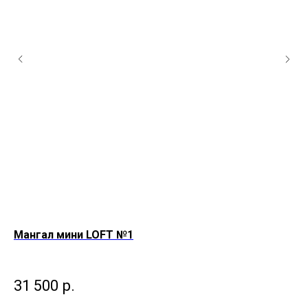
Мангал мини LOFT №1
Ма
31 500
р.
1