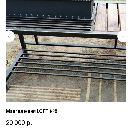
Мангал мини LOFT №8
Ма
20 000
р.
2