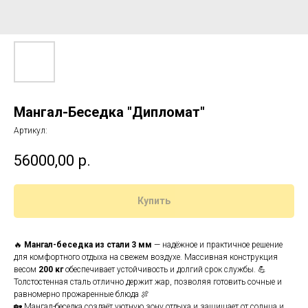
Мангал-Беседка "Дипломат"
Артикул:
56000,00
р.
Купить
🔥
Мангал-беседка из стали 3 мм
— надёжное и практичное решение
для комфортного отдыха на свежем воздухе. Массивная конструкция
весом
200 кг
обеспечивает устойчивость и долгий срок службы. 💪
Толстостенная сталь отлично держит жар, позволяя готовить сочные и
равномерно прожаренные блюда 🍖
🏡 Мангал-беседка создаёт уютную зону отдыха и защищает от солнца и