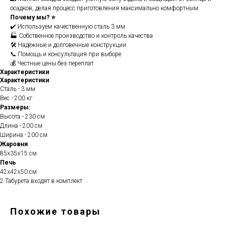
осадков, делая процесс приготовления максимально комфортным.
Почему мы? ⭐
✔️ Используем качественную сталь 3 мм
🏭 Собственное производство и контроль качества
🛠️ Надёжные и долговечные конструкции
📞 Помощь и консультация при выборе
💰 Честные цены без переплат
Характеристики
Характеристики
Сталь - 3 мм
Вес - 200 кг
Размеры:
Высота - 230 см
Длина - 200 см
Ширина - 200 см
Жаровня
85х35х15 см
Печь
42х42х50 см
2 Табурета входят в комплект
Похожие товары