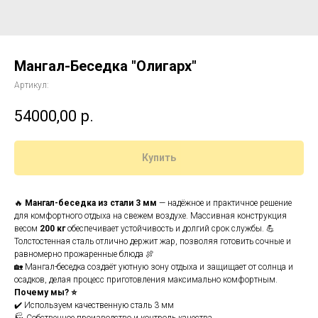
Мангал-Беседка "Олигарх"
Артикул:
54000,00
р.
Купить
🔥
Мангал-беседка из стали 3 мм
— надёжное и практичное решение
для комфортного отдыха на свежем воздухе. Массивная конструкция
весом
200 кг
обеспечивает устойчивость и долгий срок службы. 💪
Толстостенная сталь отлично держит жар, позволяя готовить сочные и
равномерно прожаренные блюда 🍖
🏡 Мангал-беседка создаёт уютную зону отдыха и защищает от солнца и
осадков, делая процесс приготовления максимально комфортным.
Почему мы? ⭐
✔️ Используем качественную сталь 3 мм