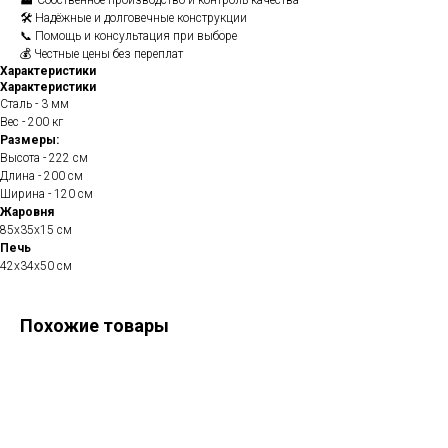
🏭 Собственное производство и контроль качества
🛠️ Надёжные и долговечные конструкции
📞 Помощь и консультация при выборе
💰 Честные цены без переплат
Характеристики
Характеристики
Сталь - 3 мм
Вес - 200 кг
Размеры:
Высота - 222 см
Длина - 200 см
Ширина - 120 см
Жаровня
85х35х15 см
Печь
42х34х50 см
Похожие товары