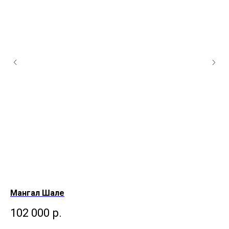
Мангал Шале
Ма
102 000
р.
3