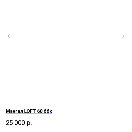
Мангал LOFT 60 ббк
Ма
25 000
р.
3