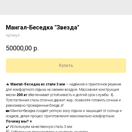
Мангал-Беседка "Звезда"
Артикул:
50000,00
р.
Купить
🔥
Мангал-беседка из стали 3 мм
— надёжное и практичное решение
для комфортного отдыха на свежем воздухе. Массивная конструкция
весом
200 кг
обеспечивает устойчивость и долгий срок службы. 💪
Толстостенная сталь отлично держит жар, позволяя готовить сочные и
равномерно прожаренные блюда 🍖
🏡 Мангал-беседка создаёт уютную зону отдыха и защищает от солнца и
осадков, делая процесс приготовления максимально комфортным.
Почему мы? ⭐
✔️ Используем качественную сталь 3 мм