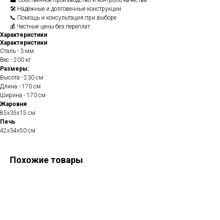
🏭 Собственное производство и контроль качества
🛠️ Надёжные и долговечные конструкции
📞 Помощь и консультация при выборе
💰 Честные цены без переплат
Характеристики
Характеристики
Сталь - 3 мм
Вес - 200 кг
Размеры:
Высота - 230 см
Длина - 170 см
Ширина - 170 см
Жаровня
85х35х15 см
Печь
42х34х50 см
Похожие товары