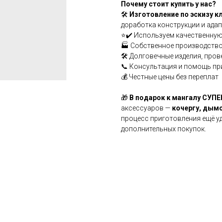
Почему стоит купить у нас?
🛠
Изготовление по эскизу к
доработка конструкции и адап
⭐✔️ Используем качественную
🏭 Собственное производство
🛠️ Долговечные изделия, про
📞 Консультация и помощь пр
💰 Честные цены без переплат
🎁
В подарок к мангалу СУ
аксессуаров —
кочергу, дымо
процесс приготовления ещё у
дополнительных покупок.