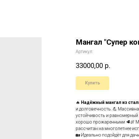
Мангал "Супер к
Артикул:
33000,00
р.
Купить
🔥
Надёжный мангал из стал
и долговечность. 💪 Массивн
устойчивость и равномерный 
хорошо прожаренными 🥩🍖 Ма
рассчитан на многолетнее ис
🏡 Идеально подойдёт для дач