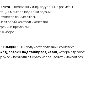
лиента
— возможны индивидуальные размеры,
тация мангала под ваши задачи.
 толстостенную сталь
 и строгий контроль качества
веренные временем
и выборе
ПЕР КОМФОРТ
вы получаете полезный комплект
ход, совок и подставку под казан
, которые делают
добнее и позволяют сразу использовать мангал без