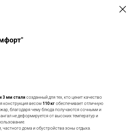
омфорт"
и 3 мм стали
созданный для тех, кто ценит качество
ая конструкция весом
110 кг
обеспечивает отличную
жар, благодаря чему блюда получаются сочными и
нгал не деформируется от высоких температур и
пользование.
и, частного дома и обустройства зоны отдыха.