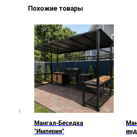
Похожие товары
Мангал-Беседка
Ман
"Империя"
ин