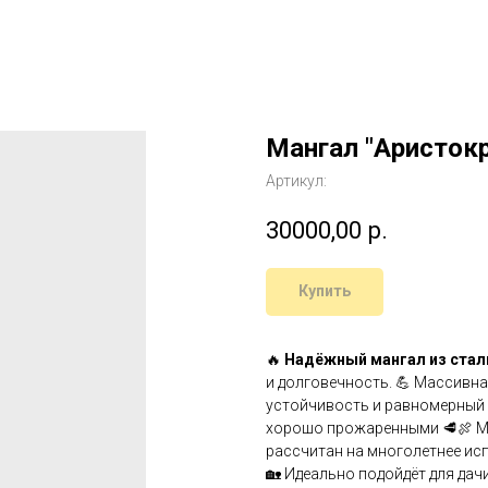
Мангал "Аристокр
Артикул:
30000,00
р.
Купить
🔥
Надёжный мангал из стал
и долговечность. 💪 Массивн
устойчивость и равномерный 
хорошо прожаренными 🥩🍖 Ма
рассчитан на многолетнее ис
🏡 Идеально подойдёт для дач