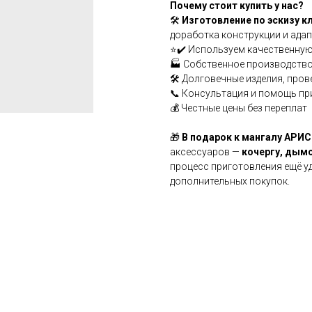
Почему стоит купить у нас?
🛠
Изготовление по эскизу к
доработка конструкции и адап
⭐✔️ Используем качественную
🏭 Собственное производство
🛠️ Долговечные изделия, про
📞 Консультация и помощь пр
💰 Честные цены без переплат
🎁
В подарок к мангалу АРИ
аксессуаров —
кочергу, дымо
процесс приготовления ещё у
дополнительных покупок.