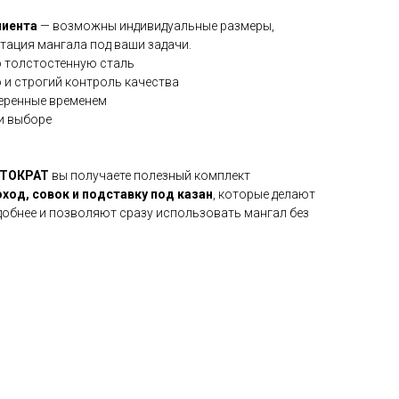
лиента
— возможны индивидуальные размеры,
тация мангала под ваши задачи.
 толстостенную сталь
 и строгий контроль качества
веренные временем
и выборе
СТОКРАТ
вы получаете полезный комплект
ход, совок и подставку под казан
, которые делают
добнее и позволяют сразу использовать мангал без