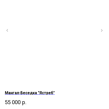
Мангал-Беседка "Ястреб"
Ма
55 000
р.
9