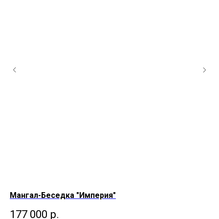
Мангал-Беседка "Империя"
Ма
177 000
р.
1