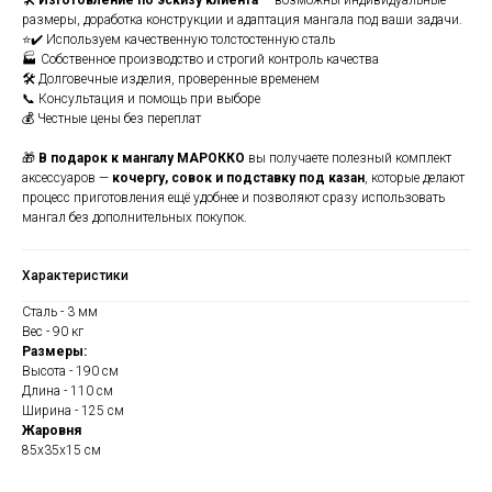
🛠
Изготовление по эскизу клиента
— возможны индивидуальные
размеры, доработка конструкции и адаптация мангала под ваши задачи.
⭐✔️ Используем качественную толстостенную сталь
🏭 Собственное производство и строгий контроль качества
🛠️ Долговечные изделия, проверенные временем
📞 Консультация и помощь при выборе
💰 Честные цены без переплат
🎁
В подарок к мангалу МАРОККО
вы получаете полезный комплект
аксессуаров —
кочергу, совок и подставку под казан
, которые делают
процесс приготовления ещё удобнее и позволяют сразу использовать
мангал без дополнительных покупок.
Характеристики
Сталь - 3 мм
Вес - 90 кг
Размеры:
Высота - 190 см
Длина - 110 см
Ширина - 125 см
Жаровня
85х35х15 см