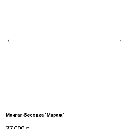
Мангал-Беседка "Мираж"
Ма
37 000
р.
5