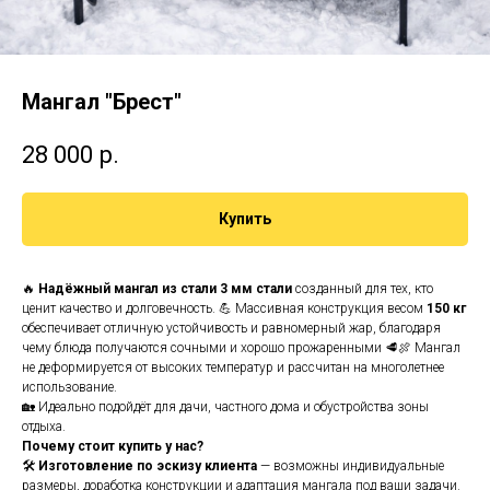
Мангал "Брест"
28 000
р.
Купить
🔥
Надёжный мангал из стали 3 мм стали
созданный для тех, кто
ценит качество и долговечность. 💪 Массивная конструкция весом
150 кг
обеспечивает отличную устойчивость и равномерный жар, благодаря
чему блюда получаются сочными и хорошо прожаренными 🥩🍖 Мангал
не деформируется от высоких температур и рассчитан на многолетнее
использование.
🏡 Идеально подойдёт для дачи, частного дома и обустройства зоны
отдыха.
Почему стоит купить у нас?
🛠
Изготовление по эскизу клиента
— возможны индивидуальные
размеры, доработка конструкции и адаптация мангала под ваши задачи.