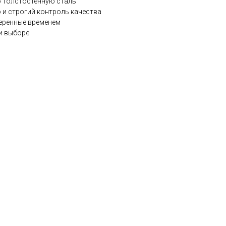
 толстостенную сталь
 и строгий контроль качества
веренные временем
и выборе