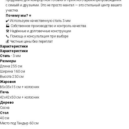
продумано для комфортной готовки и приятного времяпрепровождения
с семьёй и друзьями. Это не просто мангал — это стильный центр вашего
участка.
Почему мы? ⭐
✔️ Используем качественную сталь 3 мм
🏭 Собственное производство и контроль качества
🛠️ Надёжные и долговечные конструкции
📞 Помощь и консультация при выборе
💰 Честные цены без переплат
Характеристики
Характеристики
Сталь
- 3 мм
Размеры
Длина 255 см
Ширина 160 см
Высота 230 см
Жаровня
85х35х15 см + колосник
Печь
42х42х50 см + колосник
Дерево
Сосна
Стол
40 см
Место под Тандыр 60 см